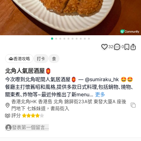
32
0
香港攻略
打卡
食
北角人氣居酒屋🏮
今次嚟到北角呢間人氣居酒屋🏮 — @sumiraku_hk 🤩🤩
餐廳主打懷舊昭和風格,提供多款日式料理,包括鍋物､燒物､
關東煮､炸物等~最近仲推出了新menu
...
更多
香港北角HK 香港島 北角 錦屏街23A號 東發大廈A 座後
門地下 七姊妹道，書局街入
評分
發表第一個留言...