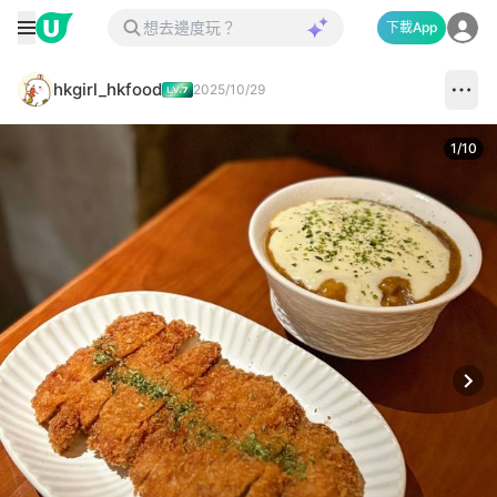
下載App
hkgirl_hkfood
2025/10/29
1
/
10
Next