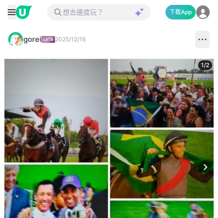
下載App
gorei
2025/12/16
1
/
2
Next