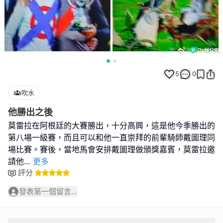
5
0
吹水
他勝出之後
莫雷拉在阿根廷的大賽勝出，十分高興，這是他今季勝出的
第八場一級賽，而且可以和他一直崇拜的前輩騎師戴圖理同
場比賽。賽後，當地馬會安排戴圖理做頒獎嘉賓，莫雷拉邀
請他
...
更多
評分
發表第一個留言...