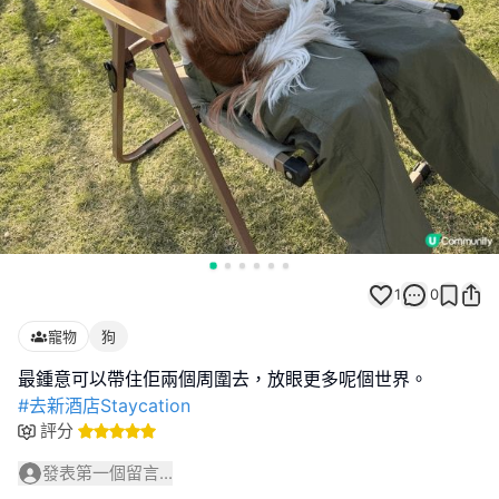
1
0
寵物
狗
#去新酒店Staycation
評分
發表第一個留言...