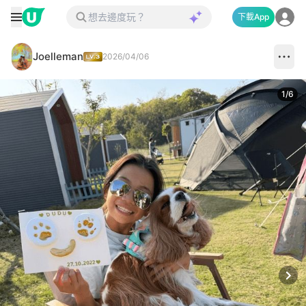
下載App
Joelleman
2026/04/06
1
/
6
Next