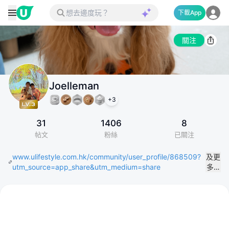
下載App
關注
Joelleman
+
3
31
1406
8
帖文
粉絲
已關注
www.ulifestyle.com.hk/community/user_profile/868509?
及更
utm_source=app_share&utm_medium=share
多…