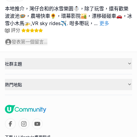
本地推介，灣仔合和的冰雪樂園☃️，除了玩雪，還有歡樂
波波池🪺，農場快車🌻，環幕影院🏜️，漂移碰碰車🚗，冰
雪小木馬🚁,VR sky rides✈️. 咁多嘢玩，
...
更多
評分
發表第一個留言...
社群主題
熱門地點