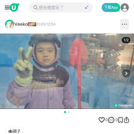
下載App
Veeko
2025/12/24
1
/
2
Next
0
0
親子