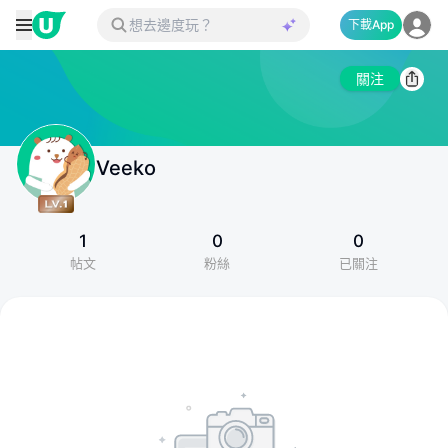
下載App
關注
Veeko
1
0
0
帖文
粉絲
已關注