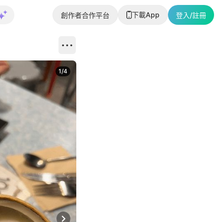
下載App
創作者合作平台
登入/註冊
1
/
4