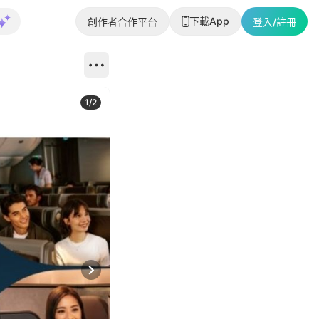
下載App
創作者合作平台
登入/註冊
1
/
2
即睇更多社
Next slide
返回帖文