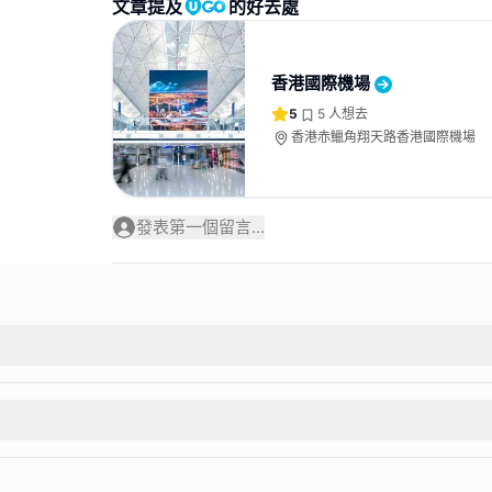
文章提及
的好去處
香港國際機場
5
5
人想去
香港赤鱲角翔天路香港國際機場
發表第一個留言...