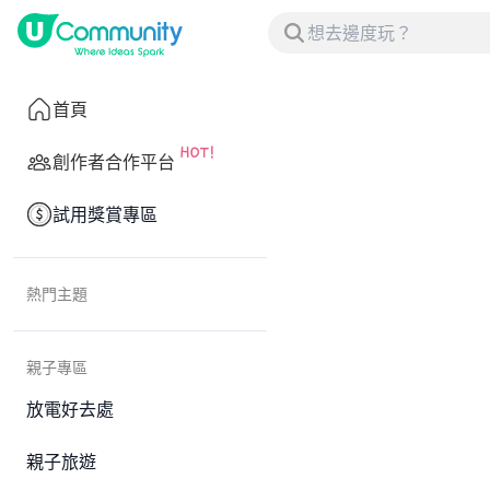
首頁
創作者合作平台
試用獎賞專區
熱門主題
親子專區
放電好去處
親子旅遊