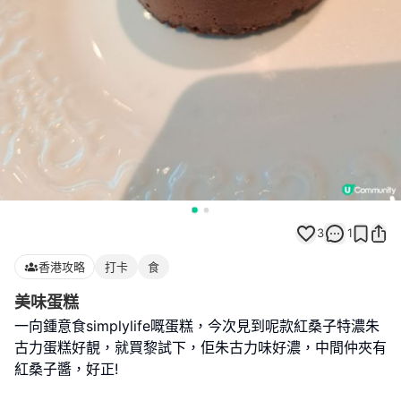
3
1
香港攻略
打卡
食
美味蛋糕
一向鍾意食simplylife嘅蛋糕，今次見到呢款紅桑子特濃朱
古力蛋糕好靚，就買黎試下，佢朱古力味好濃，中間仲夾有
紅桑子醬，好正!