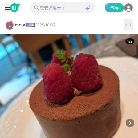
下載App
mo w
2025/10/07
1
/
2
Next