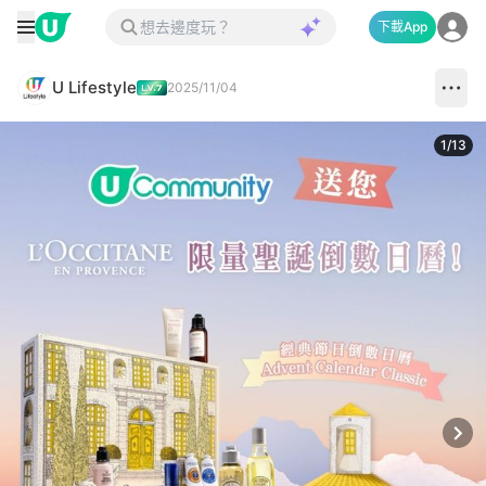
下載App
U Lifestyle
2025/11/04
1
/
13
Next