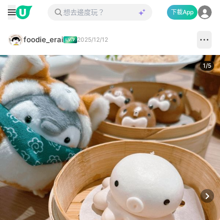
下載App
foodie_erai
2025/12/12
1
/
5
Next