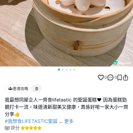
0
0
香港攻略
食
我最想同屋企人一齊食lifetastic 的聖誕蛋糕❤️ 因為蛋糕勁
靚打卡一流，味道清新甜美又健康，真係好啱一家大小一齊
#我想食LIFETASTIC聖誕
...
更多
評分