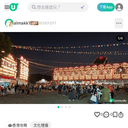
下載App
almakk1
2025/12/17
1
/
4
Next
0
0
香港攻略
文化禮儀