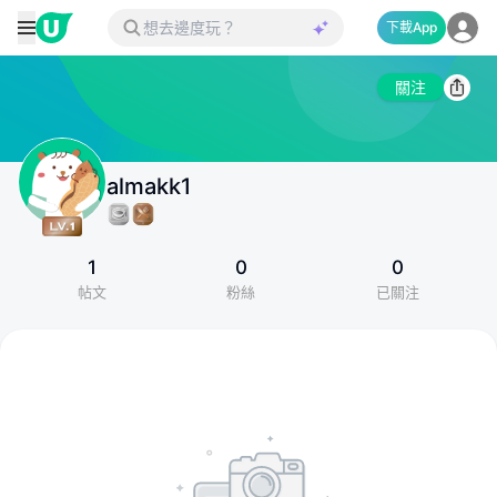
下載App
關注
almakk1
1
0
0
帖文
粉絲
已關注