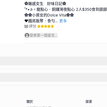
✿雜感女生 好味日記✿
˚*•✰。龍點心．銅鑼灣夜點心 2人$350食到舔舔
✿✿小資女的Dolce Vita✿✿
❤餓底飯聚．食勻
...
更多
評分
發表第一個留言...
關於
探索