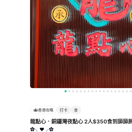
香港攻略
打卡
食
龍點心．銅鑼灣夜點心 2人$350食到舔舔
✿╮❤╭✿