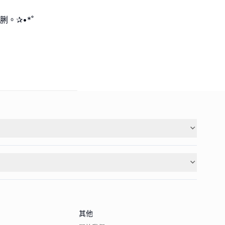
脷。✰•*˚
其他