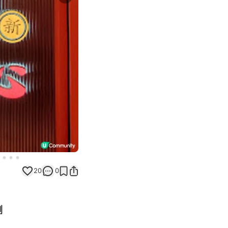
Next slide
20
0
脷