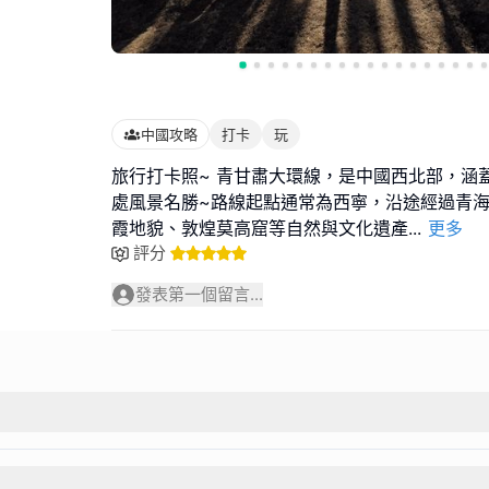
中國攻略
打卡
玩
旅行打卡照~ 青甘肅大環線，是中國西北部，涵
處風景名勝~路線起點通常為西寧，沿途經過青
霞地貌、敦煌莫高窟等自然與文化遺產
...
更多
評分
發表第一個留言...