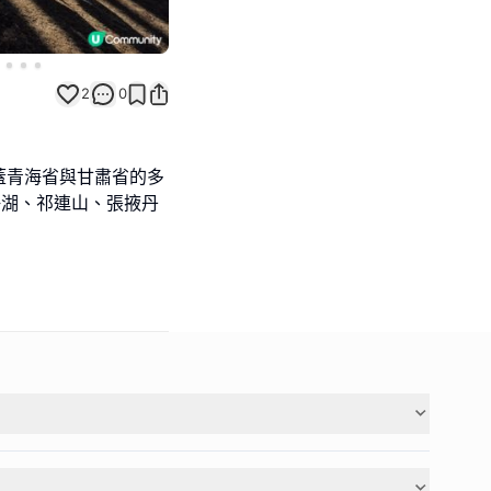
2
0
蓋青海省與甘肅省的多
海湖、祁連山、張掖丹