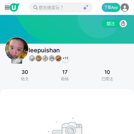
下載App
關注
leepuishan
+
11
30
17
10
帖文
粉絲
已關注