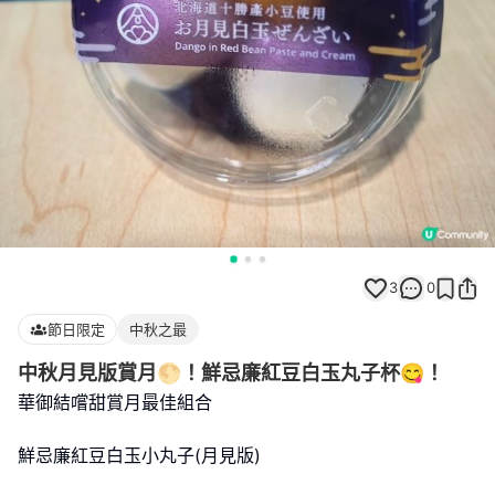
3
0
節日限定
中秋之最
中秋月見版賞月🌕！鮮忌廉紅豆白玉丸子杯😋！
華御結嚐甜賞月最佳組合
鮮忌廉紅豆白玉小丸子(月見版)