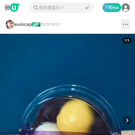
下載App
eunicep
2025/10/07
1
/
3
Next