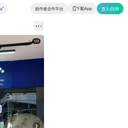
下載App
創作者合作平台
登入/註冊
1
/
2
即睇更多社