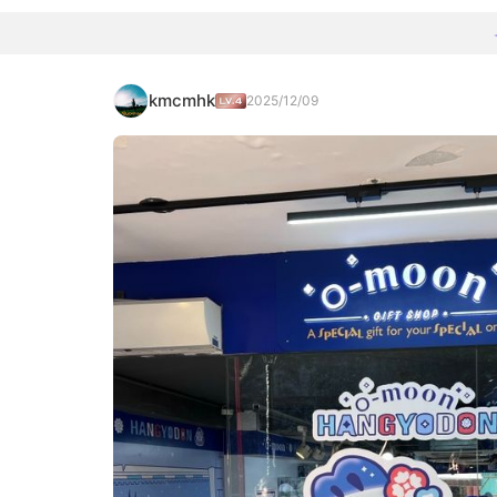
kmcmhk
2025/12/09