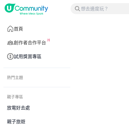
首頁
創作者合作平台
試用獎賞專區
熱門主題
親子專區
放電好去處
親子旅遊