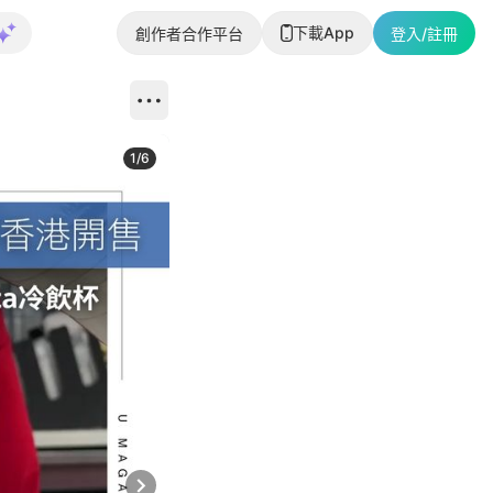
下載App
創作者合作平台
登入/註冊
1
/
6