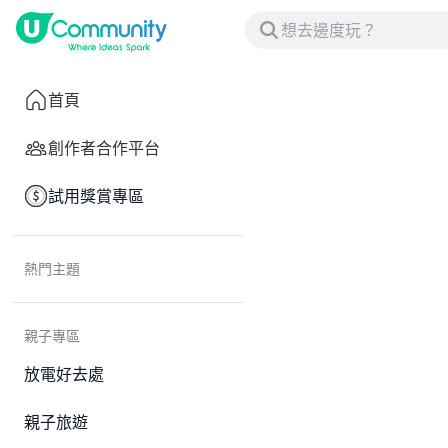
首頁
創作者合作平台
試用獎賞專區
熱門主題
親子專區
放電好去處
親子旅遊