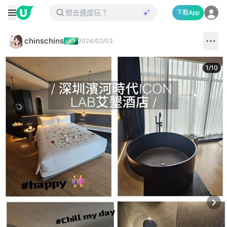
下載App
chinschins
2024/02/03
1
/
10
Next