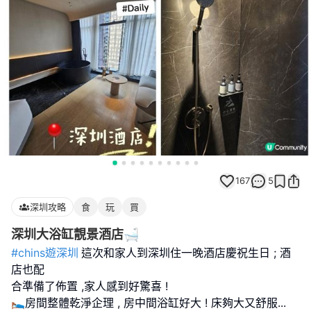
167
5
深圳攻略
食
玩
買
深圳大浴缸靚景酒店🛁
#chins遊深圳
這次和家人到深圳住一晚酒店慶祝生日 ; 酒
店也配
合準備了佈置 ,家人感到好驚喜 !
🛌房間整體乾淨企理 , 房中間浴缸好大 ! 床夠大又舒服
...