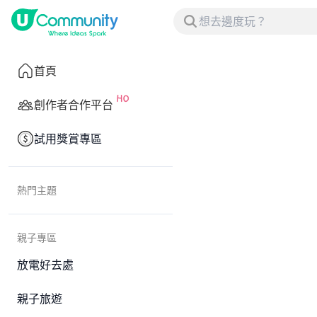
首頁
創作者合作平台
試用獎賞專區
熱門主題
親子專區
放電好去處
親子旅遊