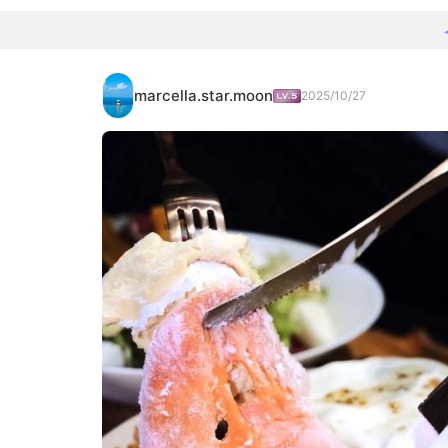
marcella.star.moon
2025/10/27