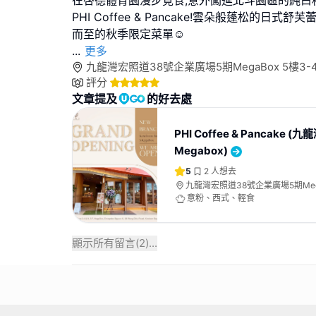
在啓德體育園漫步覓食,意外闖進北斗園區的純白
PHI Coffee & Pancake!雲朵般蓬松的日式
...
更多
九龍灣宏照道38號企業廣場5期MegaBox 5樓3-
評分
文章提及
的好去處
PHI Coffee & Pancake (九
Megabox)
5
2
人想去
九龍灣宏照道38號企業廣場5期Mega
及9號舖
意粉、西式、輕食
顯示所有留言(
2
)...