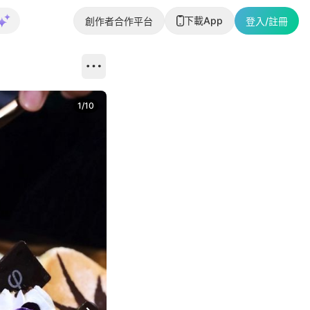
下載App
創作者合作平台
登入/註冊
1
/
10