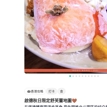
香港攻略
打卡
食
啟德秋日限定舒芙蕾地圖🤎