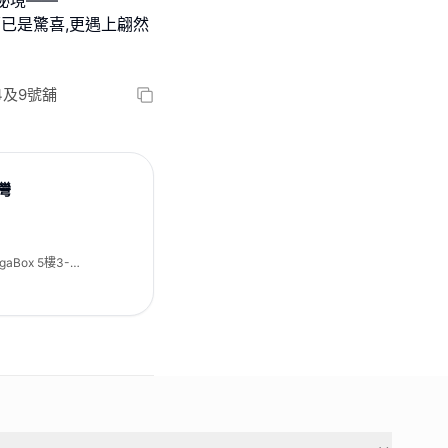
秘境——
舒芙蕾已是驚喜,更遇上翩然
4及9號舖
龍灣
Box 5樓3-4