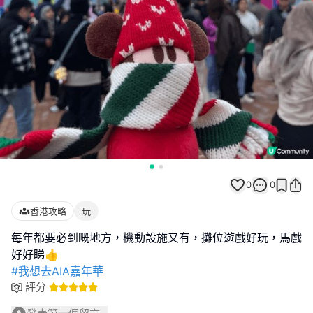
0
0
香港攻略
玩
每年都要必到嘅地方，機動設施又有，攤位遊戲好玩，馬戲
#我想去AIA嘉年華
評分