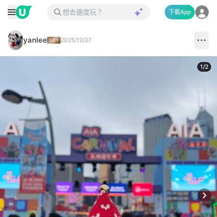
下載App
yanlee
2025/12/27
1
/
2
Next