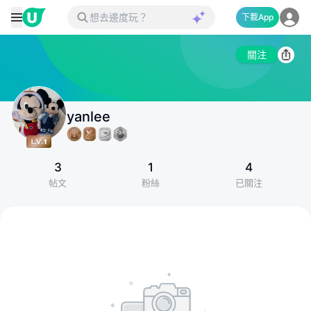
下載App
關注
yanlee
3
1
4
帖文
粉絲
已關注