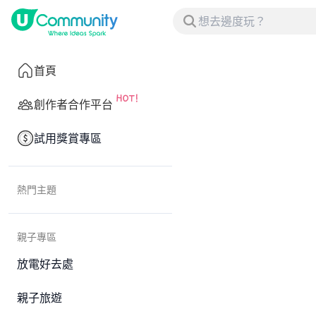
首頁
創作者合作平台
試用獎賞專區
熱門主題
親子專區
放電好去處
親子旅遊