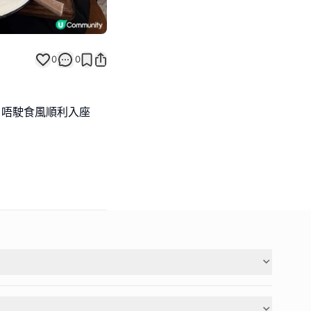
0
0
30開門，唔駛食風順利入座