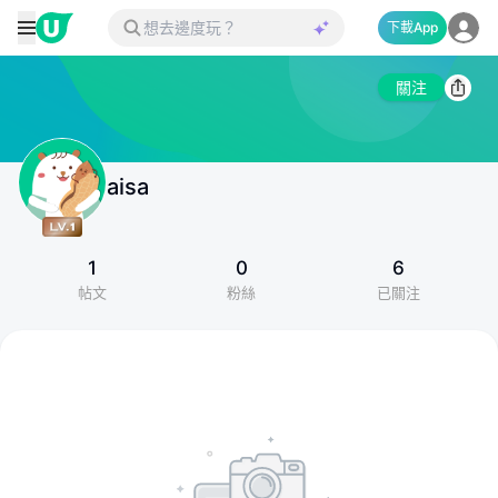
下載App
關注
aisa
1
0
6
帖文
粉絲
已關注