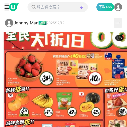
下載App
Johnny Man
2025/12/12
1
/
8
Next