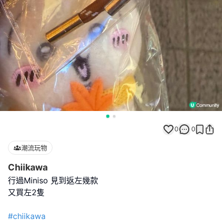
0
0
潮流玩物
Chiikawa
行過Miniso 見到返左幾款
又買左2隻
#chiikawa