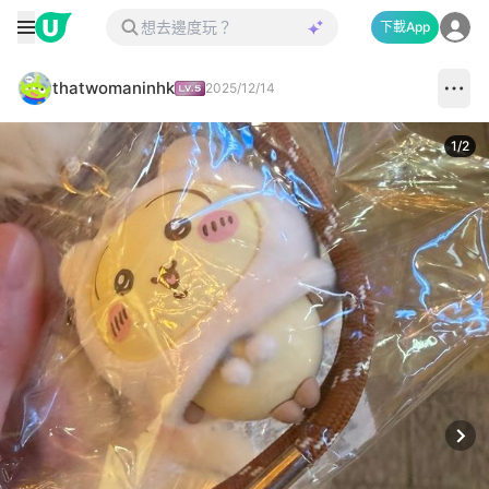
下載App
thatwomaninhk
2025/12/14
1
/
2
Next