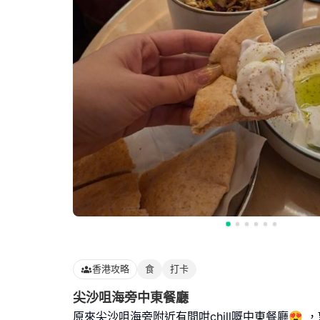
香港攻略
食
打卡
尖沙咀海旁中東餐廳
原來尖沙咀海旁附近有間咁chill嘅中東餐廳😍