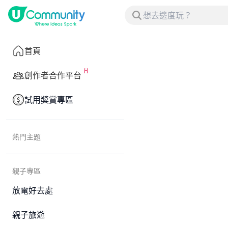
首頁
創作者合作平台
試用獎賞專區
熱門主題
親子專區
放電好去處
親子旅遊