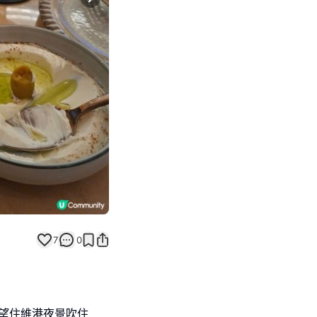
Next slide
7
0
 ，望住維港夜景吹住