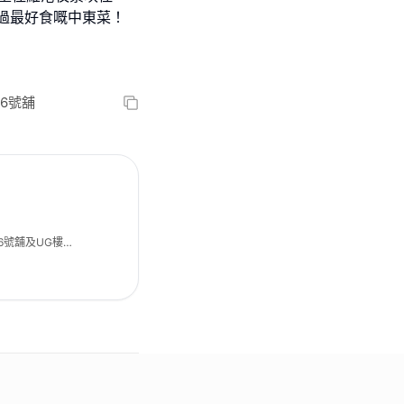
過最好食嘅中東菜！
6號舖
6號舖及UG樓