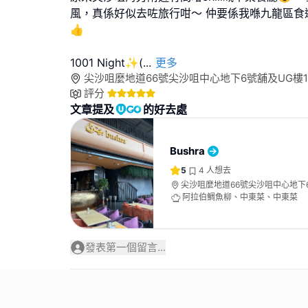
風，真係好似去咗旅行咁～ 仲要係我喺九龍區食
👍
1001 Night✨(
...
更多
尖沙咀麼地道66號尖沙咀中心地下6號舖及UG樓1
評分
文章提及
的好去處
Bushra
5
4
人想去
尖沙咀麼地道66號尖沙咀中心地下
16號舖
阿拉伯鯛魚柳、中東菜、中東菜
發表第一個留言...