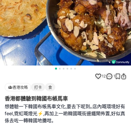
12
1
香港攻略
打卡
食
香港都體驗到韓國布帳馬車
想體驗一下韓國布帳馬車文化,要去下呢到｡店內嘅環境好有
feel,霓虹嘅燈光⚡️,再加上一啲韓國嘅街邊鐵閘佈置,好似真
係去咗一轉韓國地攤咁｡