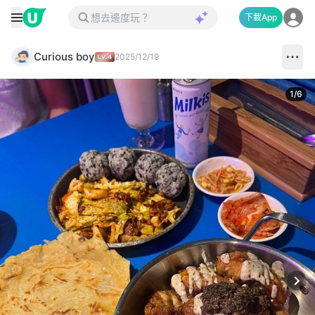
下載App
Curious boy
2025/12/19
1
/
6
Next