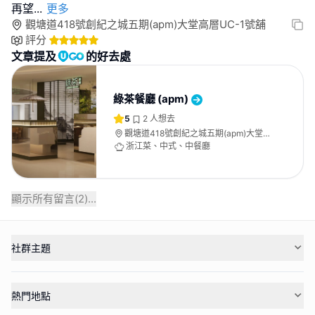
再望
...
更多
觀塘道418號創紀之城五期(apm)大堂高層UC-1號舖
評分
文章提及
的好去處
綠茶餐廳 (apm)
5
2
人想去
觀塘道418號創紀之城五期(apm)大堂高
層UC-1號舖
浙江菜、中式、中餐廳
顯示所有留言(
2
)...
社群主題
熱門地點