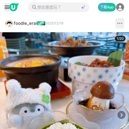
下載App
foodie_erai
2025/12/18
1
/
20
Next