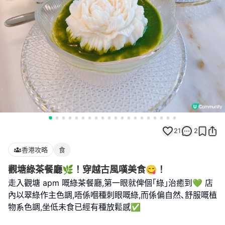
21
2
香港攻略
食
觀塘綠茶餐廳🌿！穿越古風嘆美食😋！
走入觀塘 apm 嘅綠茶餐廳,第一眼就俾個｢綠｣治癒到💚 店
內以翠綠作主色調,唔係嗰種刺眼嘅綠,而係偏自然､舒服嘅植
物系色調,坐低未食已經有種放鬆感✅