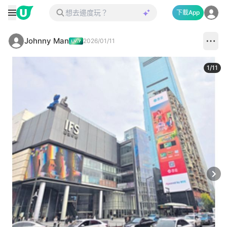
下載App
Johnny Man
2026/01/11
1
/
11
Next