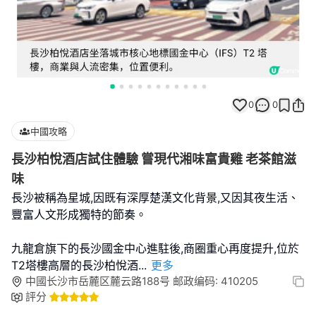
0
0
中國攻略
長沙柏悅酒店試住體驗 嘗現代湘味富貴雞 老茶館滋
味
長沙被稱為星城,因既有深厚楚漢文化背景,又因其夜生活、
豐富人文形成獨特的節奏。
九龍倉旗下的長沙國金中心進駐後,商圈重心再度提升,位於
T2塔樓高層的長沙柏悅酒
...
更多
中國长沙市岳麓区麓云路188号 邮政编码: 410205
評分