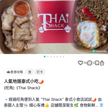
14
0
香港攻略
食
打卡
人氣地道泰式小吃🌶
{旺角}《Thai Shack》
🔹️經過旺角便到人氣 “Thai Shack” 泰式小食店試試🌶 由
泰國人主理👨🏻‍🍳 細心有禮👍 店舖簡潔衛生🌿 食物新鮮
...
更