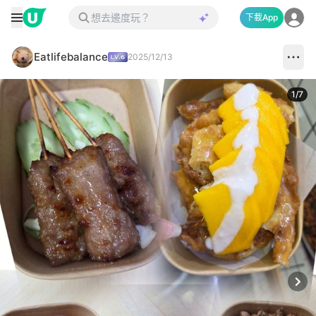
下載App
Eatlifebalance
2025/12/13
1
/
7
Next