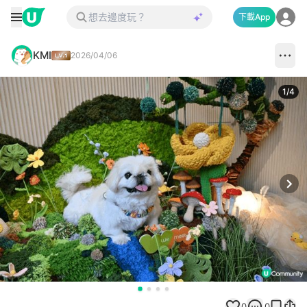
下載App
KMI
2026/04/06
1
/
4
Next
0
0