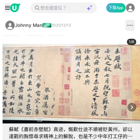
下載App
Johnny Man
2025/12/13
1
/
6
Next