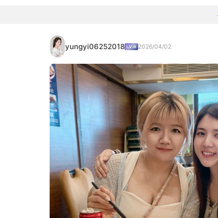
yungyi06252018
2026/04/02