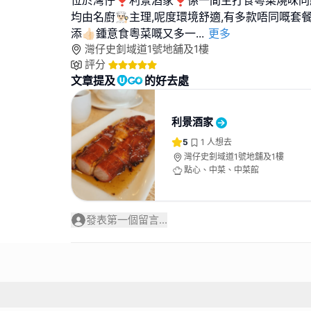
位於灣仔❣︎利景酒家❣︎係一間主打食粵菜燒味同
均由名廚👨🏻‍🍳主理,呢度環境舒適,有多款唔同嘅
添👍🏻鍾意食粵菜嘅又多一
...
更多
灣仔史釗域道1號地舖及1樓
評分
文章提及
的好去處
利景酒家
5
1
人想去
灣仔史釗域道1號地舖及1樓
點心、中菜、中菜館
發表第一個留言...