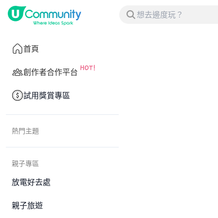
首頁
創作者合作平台
試用獎賞專區
熱門主題
親子專區
放電好去處
親子旅遊