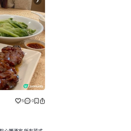
Next slide
5
0