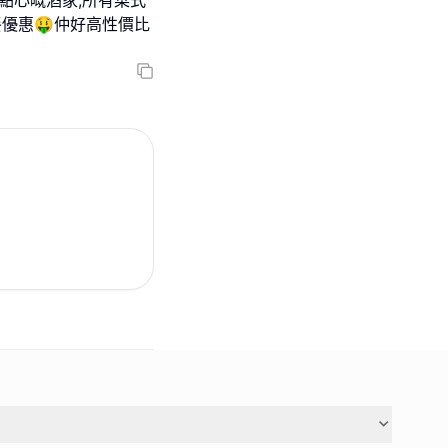
點心嘅酒家,所有菜式
套餐優惠🤑仲好高性價比