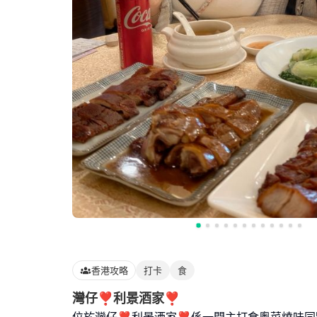
香港攻略
打卡
食
灣仔❣︎利景酒家❣︎