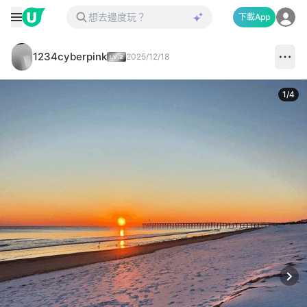
下載App
1234cyberpink
2025/12/18
1
/
4
Next