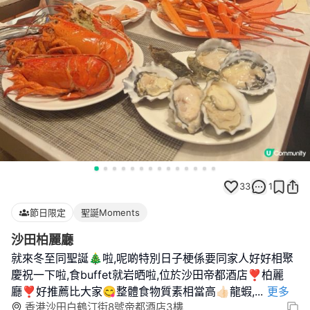
33
1
節日限定
聖誕Moments
沙田柏麗廳
就來冬至同聖誕🎄啦,呢啲特別日子梗係要同家人好好相聚
慶祝一下啦,食buffet就岩晒啦,位於沙田帝都酒店❣︎柏麗
廳❣︎好推薦比大家😋整體食物質素相當高👍🏻龍蝦,
...
更多
香港沙田白鶴汀街8號帝都酒店3樓