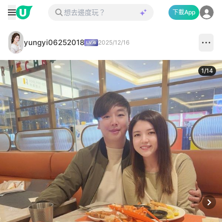
下載App
yungyi06252018
2025/12/16
1
/
14
Next