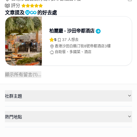
評分
文章提及
的好去處
柏麗廳 - 沙田帝都酒店
5
37
人想去
香港沙田白鶴汀街8號帝都酒店3樓
自助餐、多國菜、酒店
顯示所有留言(
1
)...
社群主題
熱門地點