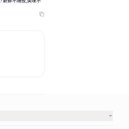
｢新鮮不隔夜,美味不