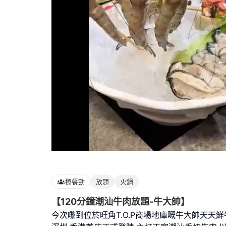
Loaded
:
100.00%
擦餐勁
放題
火鍋
【120分鐘潮汕牛肉放題-牛大帥】
今次嚟到位於旺角T.O.P商場地庫嘅牛大帥天天鮮