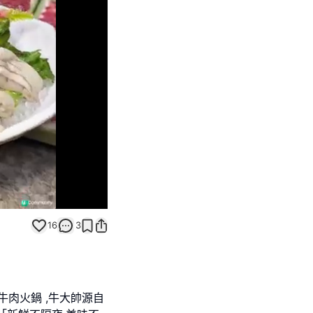
Unmute
16
3
牛肉火鍋 ,牛大帥源自