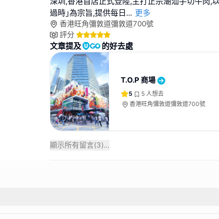
深圳,香港首店正式登陸,主打正宗潮汕手切牛肉,以
過時｣為宗旨,提供每日
...
更多
香港旺角彌敦道彌敦道700號
評分
文章提及
的好去處
T.O.P 商場
5
5
人想去
香港旺角彌敦道彌敦道700號
顯示所有留言(
3
)...