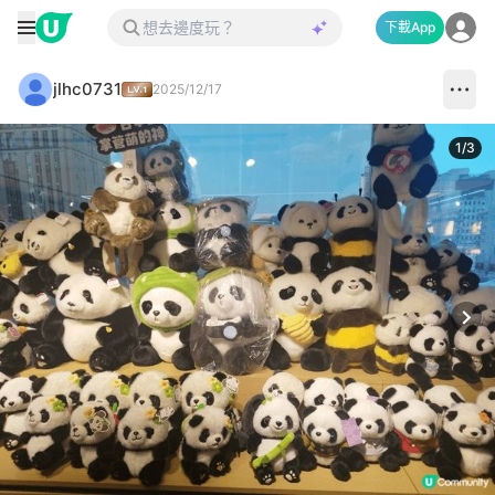
下載App
jlhc0731
2025/12/17
1
/
3
Next