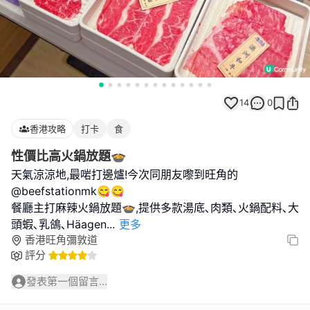
14
0
香港攻略
打卡
食
性價比高火鍋放題🍲
天氣涼涼地,最啱打邊爐!今次同朋友嚟到旺角的
@beefstationmk😋😋
餐廳主打麻辣火鍋放題🍲,提供多款湯底､肉類､火鍋配料､大
頭蝦､乳鴿､Häagen
...
更多
香港旺角彌敦道
評分
發表第一個留言...