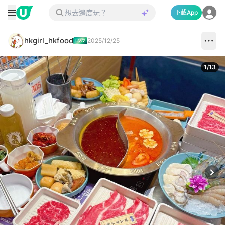
下載App
hkgirl_hkfood
2025/12/25
1
/
13
Next