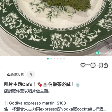
22
3
香港攻略
食
唱片主題Cafe！🍫☕️伯爵茶必試！🍵
店舖嘅佈置以唱片做主題｡
🍴Godiva expresso martini $108
係一杯混合朱古力同expresso配vodka嘅cocktail ｡杯酒
...