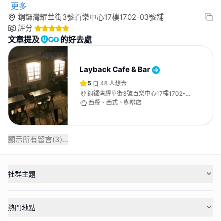
更多
銅鑼灣耀華街3號百樂中心17樓1702-03號舖
評分
文章提及
的好去處
Layback Cafe & Bar
5
48
人想去
銅鑼灣耀華街3號百樂中心17樓1702-
03號舖
西餐、西式、咖啡店
顯示所有留言(
3
)...
社群主題
熱門地點