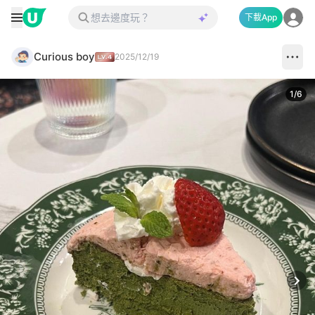
下載App
Curious boy
2025/12/19
1
/
6
Next