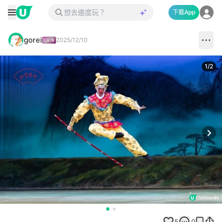
下載App
gorei
2025/12/10
1
/
2
Next
5
0