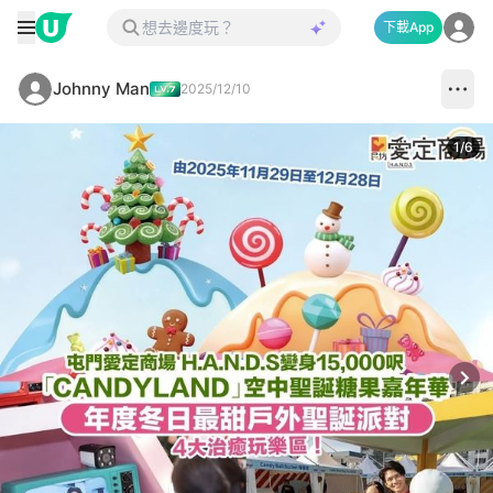
下載App
Johnny Man
2025/12/10
1
/
6
Next