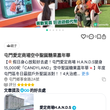
9
0
親子
屯門愛定商場空中聖誕糖果嘉年華
【🍭假日身心放鬆好去處！屯門愛定商場 H.A.N.D.S變身
15,000呎「CANDYLAND」空中聖誕糖果嘉年華🍬】年度
屯門區冬日最甜戶外聖誕派對！！4大治癒
...
更多
屯門鄉事會路2A號
評分
文章提及
的好去處
愛定商場H.A.N.D.S