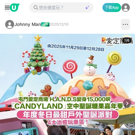
下載App
Johnny Man
2025/12/10
1
/
6
Next