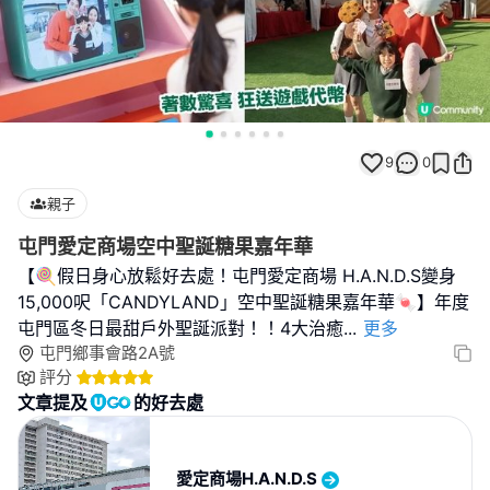
9
0
親子
屯門愛定商場空中聖誕糖果嘉年華
【🍭假日身心放鬆好去處！屯門愛定商場 H.A.N.D.S變身
15,000呎「CANDYLAND」空中聖誕糖果嘉年華🍬】年度
屯門區冬日最甜戶外聖誕派對！！4大治癒
...
更多
屯門鄉事會路2A號
評分
文章提及
的好去處
愛定商場H.A.N.D.S