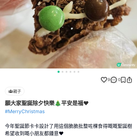
9
0
親子
願大家聖誕除夕快樂🎄平安是福❤️
#MerryChristmas
今年聖誕節卡卡設計了用這個脆脆批整咗棵食得嘅嘅聖誕樹
希望收到嘅小朋友都鍾意❤️