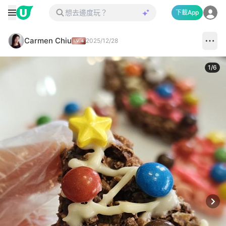
下載App
Carmen Chiu
2025/12/28
1
/
6
Next