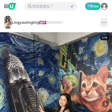
下載App
Lingyaulingling
2026/06/01
1
/
16
Next