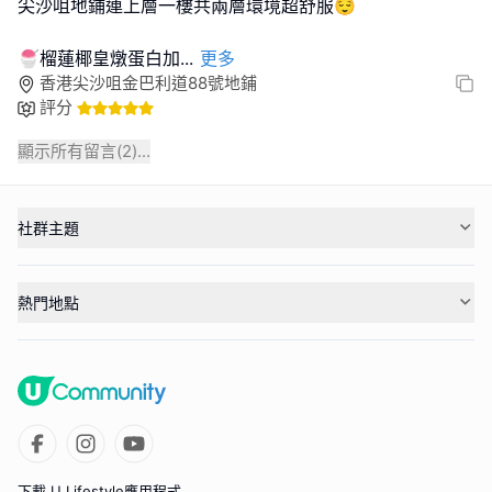
尖沙咀地鋪連上層一樓共兩層環境超舒服😌
🍧榴蓮椰皇燉蛋白加
...
更多
香港尖沙咀金巴利道88號地鋪
評分
顯示所有留言(
2
)...
社群主題
熱門地點
下載 U Lifestyle應用程式