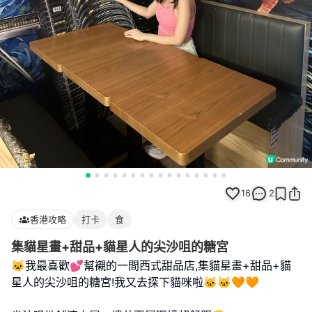
16
2
香港攻略
打卡
食
集貓星畫+甜品+貓星人的尖沙咀的糖宮
🐱我最喜歡💕幫襯的一間西式甜品店,集貓星畫+甜品+貓
星人的尖沙咀的糖宮!我又去探下貓咪啦🐱🐱🧡🧡