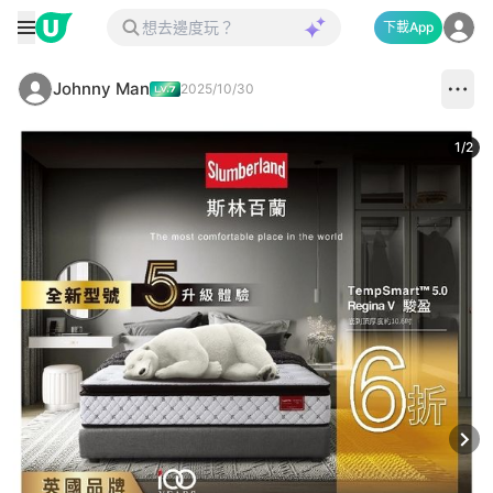
下載App
Johnny Man
2025/10/30
1
/
2
Next