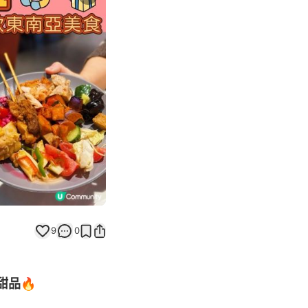
Next slide
9
0
甜品🔥