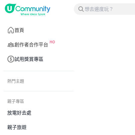
首頁
創作者合作平台
試用獎賞專區
熱門主題
親子專區
放電好去處
親子旅遊