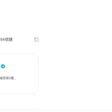
9A號舖
港威商場3樓