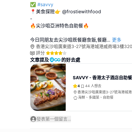
✅
#savvy
📍美食探險👉 @frostiewithfood
-
🔥尖沙咀亞洲特色自助餐🔥
今日同朋友去尖沙咀既餐廳食飯,餐廳
...
更多
香港尖沙咀廣東道3-27號海港城港威商場3樓320
評分
文章提及
的好去處
SAVVY - 香港太子酒店自助餐
4
44
人想去
香港尖沙咀廣東道3-27號海港城
3209A號舖
海鮮、多國菜、自助餐
發表第一個留言...