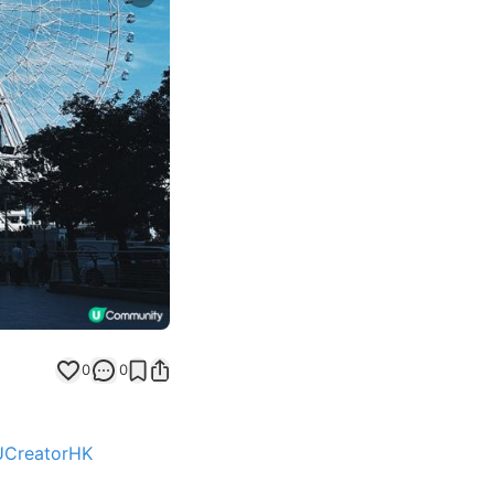
Next slide
0
0
UCreatorHK