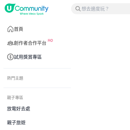
首頁
創作者合作平台
試用獎賞專區
熱門主題
親子專區
放電好去處
親子旅遊