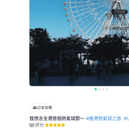
日本攻略
我想去全港首個熱氣球節～
#維港熱氣球之旅
#
評分