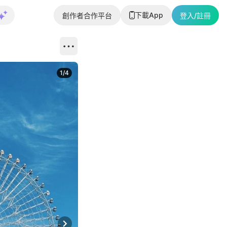
下載App
創作者合作平台
登入/註冊
1
/
4