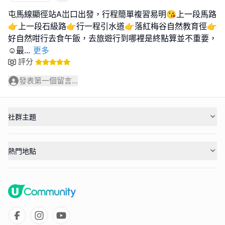
屯馬線顯徑站A岀口出發，行程簡單複習易明😘上一段馬路
👉上一段石級路👉行一程引水道👉落紅梅谷自然教育徑👉
好自然咁行去食午飯，去旅遊行到哪裡是終點算並不重要，
☺️最
...
更多
評分
發表第一個留言...
社群主題
熱門地點